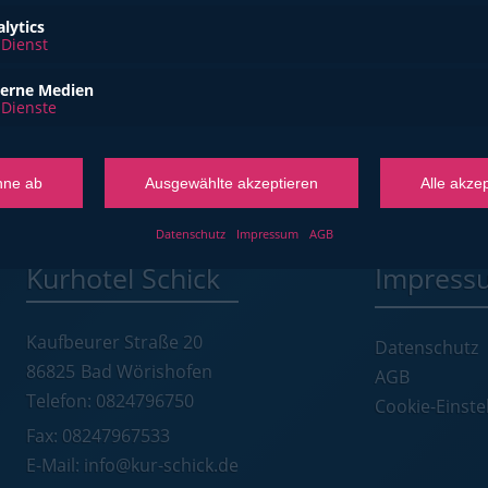
lytics
Dienst
terne Medien
Dienste
hne ab
Ausgewählte akzeptieren
Alle akze
Datenschutz
Impressum
AGB
Kurhotel Schick
Impress
Kaufbeurer Straße 20
Datenschutz
86825
Bad Wörishofen
AGB
Telefon: 0824796750
Cookie-Einste
Fax: 08247967533
E-Mail: info@kur-schick.de