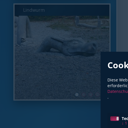
Lindwurm
Sylphe
Nymphe
Trolle
Glück
Cook
Diese Webs
erforderli
Datenschu
.
Te
↓
1