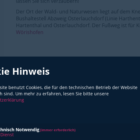
lassen Sie sich verzaubern!
Der Ort der Wald- und Naturwesen liegt auf dem Kne
Bushaltestell Abzweig Osterlauchdorf (Linie Harthen
Hartenthal und Osterlauchdorf. Der Fußweg ist für 
Wörishofen
ie Hinweis
Freundschaft
ite benutzt Cookies, die für den technischen Betrieb der Website
ch sind.
Um mehr zu erfahren, lesen Sie bitte unsere
tzerklärung
chnisch Notwendig
(immer erforderlich)
Dienst