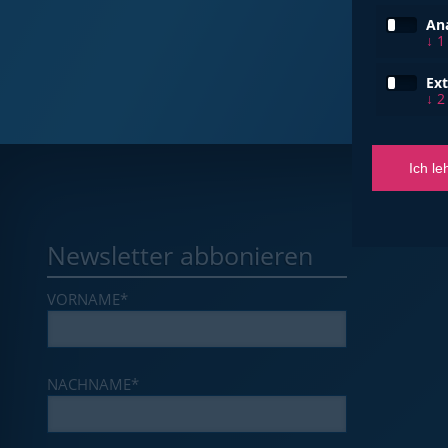
Ana
↓
1
Ex
↓
2
Ich le
Newsletter abbonieren
VORNAME
*
NACHNAME
*