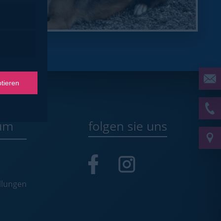
ptieren
um
folgen sie uns
llungen