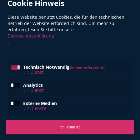
Cookie Hinweis
Diese Website benutzt Cookies, die für den technischen
Betrieb der Website erforderlich sind.
Um mehr zu
erfahren, lesen Sie bitte unsere
Lernen Sie uns einfach mal kennen!
Datenschutzerklärung
.
Kurz mal Weg: 2 Ü/F nur 109,00 €
Hier erfahren Sie mehr
Technisch Notwendig
(immer erforderlich)
↓
1
Dienst
Analytics
↓
1
Dienst
Externe Medien
↓
2
Dienste
Ich lehne ab