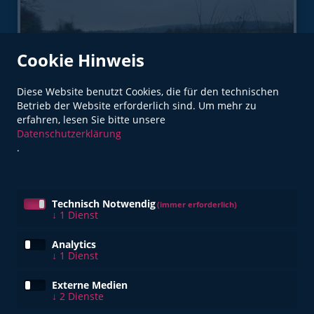
Cookie Hinweis
Stausee
Diese Website benutzt Cookies, die für den technischen
Betrieb der Website erforderlich sind.
Um mehr zu
erfahren, lesen Sie bitte unsere
Datenschutzerklärung
.
Lernen Sie uns einfach mal kennen!
Technisch Notwendig
(immer erforderlich)
↓
1
Dienst
Kurz mal Weg: 2 Ü/F nur 109,00 €
Analytics
Hier erfahren Sie mehr
↓
1
Dienst
Externe Medien
↓
2
Dienste