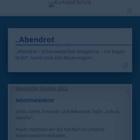
Hier bei uns
„Abendrot
Gesundheit
„Abendrot – Schönwetterbot, Morgenrot – mit Regen
droht“, lautet eine alte Bauernregeln.
Aktuelles
Info/Preise
Newsletter Oktober 2022
Adventsangebote
Liebe Gäste, Freunde und Bekannte, liebe „Schick-
Familie“,
heute möchten wir Sie herzlich zu unserer
Adventswoche einladen.